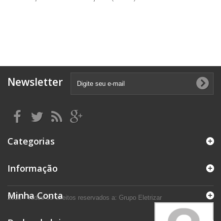
Newsletter
Categorias
Informação
Minha Conta
2018 - Todos os direitos reservados a: Grupo Eletrizar